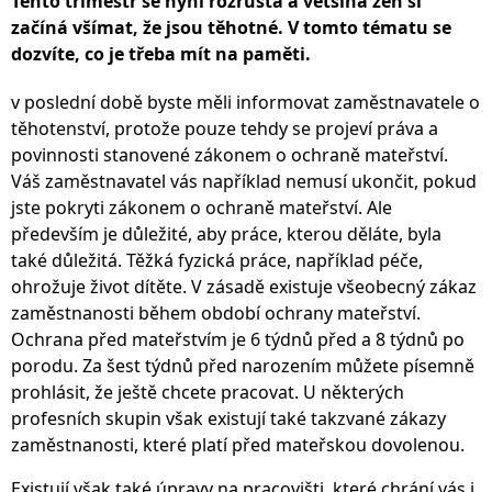
Tento trimestr se nyní rozrůstá a většina žen si
začíná všímat, že jsou těhotné. V tomto tématu se
dozvíte, co je třeba mít na paměti.
v poslední době byste měli informovat zaměstnavatele o
těhotenství, protože pouze tehdy se projeví práva a
povinnosti stanovené zákonem o ochraně mateřství.
Váš zaměstnavatel vás například nemusí ukončit, pokud
jste pokryti zákonem o ochraně mateřství. Ale
především je důležité, aby práce, kterou děláte, byla
také důležitá. Těžká fyzická práce, například péče,
ohrožuje život dítěte. V zásadě existuje všeobecný zákaz
zaměstnanosti během období ochrany mateřství.
Ochrana před mateřstvím je 6 týdnů před a 8 týdnů po
porodu. Za šest týdnů před narozením můžete písemně
prohlásit, že ještě chcete pracovat. U některých
profesních skupin však existují také takzvané zákazy
zaměstnanosti, které platí před mateřskou dovolenou.
Existují však také úpravy na pracovišti, které chrání vás i