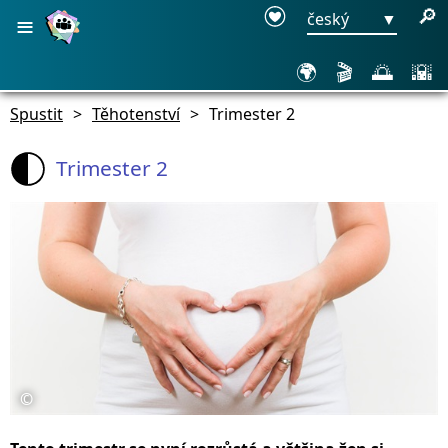
≡
🔎
český
▼
🌍
🎬
🌅
🌇
Spustit
>
Těhotenství
>
Trimester 2
Trimester 2
©