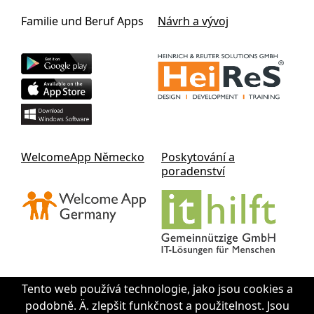
Familie und Beruf Apps
Návrh a vývoj
WelcomeApp Německo
Poskytování a
poradenství
Tento web používá technologie, jako jsou cookies a
podobně. Ä. zlepšit funkčnost a použitelnost. Jsou
Contact IThilft gGmbH