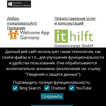
Добро
Предоставление услуг
пожаловатьАпп
и консультаций
Германия
Данный веб-сайт использует такие технологии, как
cookie-файлы и т.п., для улучшения функциональности
и удобства пользования. Они обрабатываются
исключительно анонимно (исключения см. ссылку
Contact IThilft gGmbH
"Сведения о защите данных").
Подтвердить полную функциональность:
+49 351 - 312 930 64
Bing Search
Chatbot
YouTube
info@it-hilft.de
Напечатать (на немецком языке)
Сохранить
защита информации