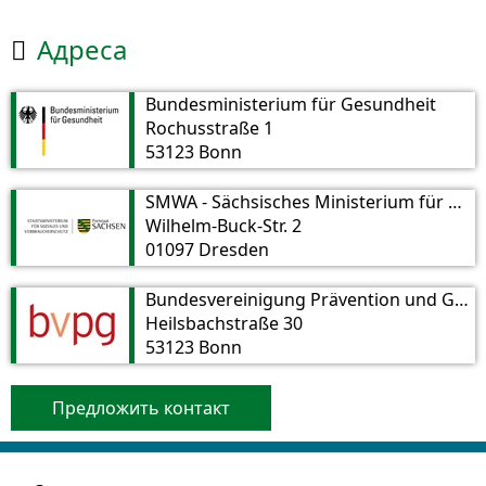
Aдреса

Bundesministerium für Gesundheit
Rochusstraße 1
53123 Bonn
SMWA - Sächsisches Ministerium für Wirtschaft, Arbeit und Verkehr
Wilhelm-Buck-Str. 2
01097 Dresden
Bundesvereinigung Prävention und Gesundheitsförderung e. V.
Heilsbachstraße 30
53123 Bonn
Предложить контакт