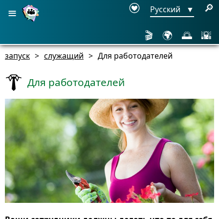
≡
🔎
Русский
▼
🎬
🌍
🌅
🌇
запуск
>
служащий
>
Для работодателей
Для работодателей