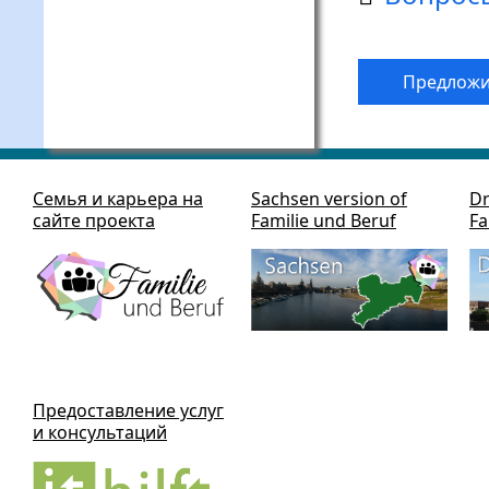
Предложи
Семья и карьера на
Sachsen version of
Dr
сайте проекта
Familie und Beruf
Fa
Предоставление услуг
и консультаций