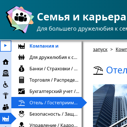
Семья и карьера
Для большего дружелюбия к се
Компания и
⯈
запуск
>
Комп
Для дружелюбия к семье
запуск
Отел
Банки / Страховки / Финансы / Финансы
экстренная
помощь
Торговля / Распределение
инклюзия
Бухгалтерский учет / Налоги / Контроль
работодатель
Отель / Гостеприимство / Туризм / Туризм
служащий
Безопасность / Защита
Компания
и
Управление / Кадровые ресурсы