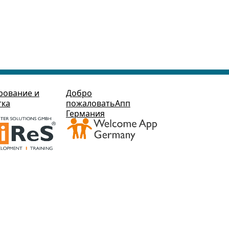
рование и
Добро
тка
пожаловатьАпп
Германия