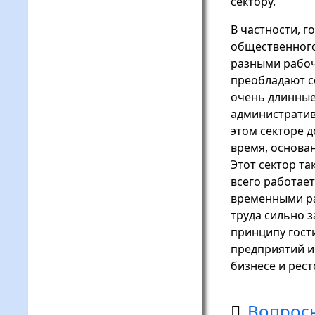
сектору.
В частности, г
общественного
разными рабоч
преобладают с
очень длинные
административ
этом секторе 
время, основа
Этот сектор та
всего работае
временными ра
труда сильно з
принципу гост
предприятий и
бизнесе и рес
Вопросы
