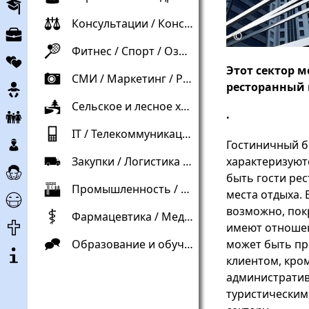
воспитательная
работа
Консультации / Консультации / Юриспруденция / Право
рынок
©
труда
Фитнес / Спорт / Оздоровление
партнёрства
Этот сектор 
СМИ / Маркетинг / Реклама / Реклама
беременность
ресторанный 
Сельское и лесное хозяйство / Сельское и лесное хозяйство / Садоводство / Окружающая среда
Дети
.
и
IT / Телекоммуникации
Дети
семья
Гостиничный б
и
характеризуют
Закупки / Логистика / Управление материальными ресурсами
Уход
несовершеннолетние
быть гости рес
и
Промышленность / Строительство / Торговля / Торговля
Корона
места отдыха. 
помощь
Справка
возможно, пок
Фармацевтика / Медицина / Уход / Здравоохранение
конец
имеют отношени
срока
может быть пр
Образование и обучение / Образование / Социальные вопросы
О
службы
клиентом, кром
проекте
административ
туристическими