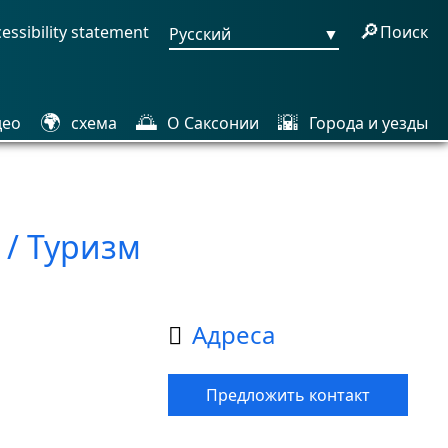
🔎
essibility statement
Поиск
Русский
▼
🌍
🌅
🌇
део
схема
О Саксонии
Города и уезды
 / Туризм
Aдреса

Предложить контакт