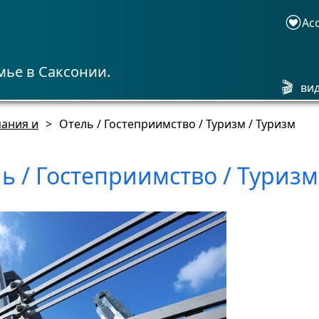
Acc
мье в Саксонии.
🎬
ви
ания и
>
Отель / Гостеприимство / Туризм / Туризм
ь / Гостеприимство / Туризм