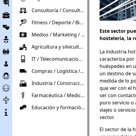
Educación
Consultoría / Consultoría / Derecho
Mercado
©
de
Fitness / Deporte / Bienestar
Vida
trabajo
Este sector pue
de
Medios / Marketing / Publicidad
Embarazo
hostelería, la 
pareja
Agricultura y silvicultura / Horticultura / Medio ambiente
Niño
La industria hot
y
caracteriza por 
IT / Telecomunicaciones
Los
Familia
huéspedes en un
niños
Compras / Logística / Gestión de materiales
Atención
un destino de v
y
y
medida de lo po
jovenes
Industria / Construcción / Comercio
Ayuda
asistencia
que ver con el h
de
ser con contact
Farmacéutica / Medicina / Cuidado / Salud
Final
Corona
puro servicio o 
de
Educación y formación / Educación / Asuntos sociales
Sobre
viajes o servici
la
el
sector.
vida
proyecto
El sector de la 