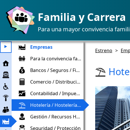
Familia y Carrera
Para una mayor convivencia famili
Empresas
⯈
Estreno
>
Emp
Para la convivencia familiar
Estreno
Hotel
Bancos / Seguros / Finanzas
Ayuda
de
Comercio / Distribución
Inclusión
emergencia
Contabilidad / Impuestos / Controles
Empleador
Hotelería / Hostelería / Turismo
Trabajadores
Gestión / Recursos Humanos
Empresa
Seguridad / Protección