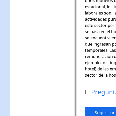
unos modelos de
estacional, los 
laborales son, l
actividades pur
este sector per
se basa en el ho
se encuentra en
que ingresan po
temporales. Las
remuneración d
ejemplo, disting
hotel) de las e
sector de la hos
Pregunt

Sugerir un