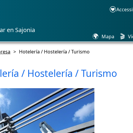
Accessi
ar en Sajonia
🌍
🎬
Mapa
Ví
resa
>
Hotelería / Hostelería / Turismo
ería / Hostelería / Turismo