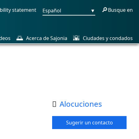
🔎
bility statement
Busque en
Español
▼
🌅
🌇
deos
Acerca de Sajonia
Ciudades y condados
Alocuciones

Sugerir un contacto