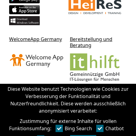
WelcomeApp Germany
Bereitstellung und
Beratung
Diese Website benutzt Technologien wie Cookies zur
Verbesserung der Funktionalität und
Nutzerfreundlichkeit. Diese werden ausschließlich
Kontakt IThilft gGmbH
anonymisiert verarbeitet:
Zustimmung für externe Inhalte für vollen
+49 351 - 312 930 64
Funktionsumfang:
Bing Search
Chatbot
info@it-hilft.de