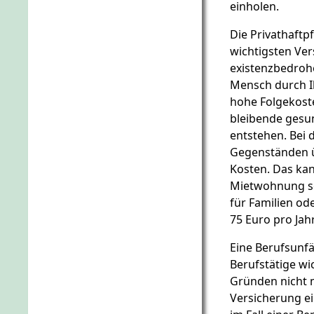
einholen.
Die Privathaftpf
wichtigsten Ver
existenzbedrohe
Mensch durch I
hohe Folgekost
bleibende gesu
entstehen. Bei 
Gegenständen üb
Kosten. Das kan
Mietwohnung sei
für Familien ode
75 Euro pro Jahr
Eine Berufsunfäh
Berufstätige wi
Gründen nicht m
Versicherung ei