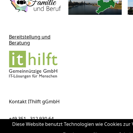
Bereitstellung und
Beratung
Kontakt IThilft gGmbH
+49 351 - 312 930 64
Diese Website benutzt Technologien wie Cookies zur V
info@it-hilft.de
Impressum