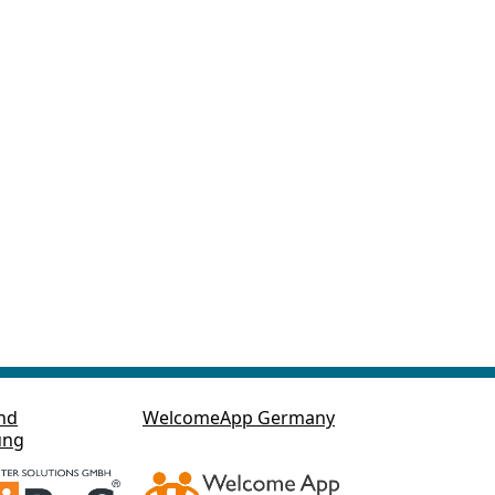
nd
WelcomeApp Germany
ung