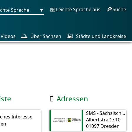
📖
🔎
Leichte Sprache aus
Suche
ichte Sprache
▼
🌅
🌇
Videos
Über Sachsen
Städte und Landkreise
iste
Adressen

SMS - Sächsisches Ministerium für Soziales und Verbraucherschutz
iches Interesse
Albertstraße 10
den
01097 Dresden