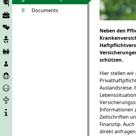
gibt
Bildung
📄
Documents
Arbeits-
Markt
In
Neben den Pfli
einer
Schwangerschaft
Krankenversic
Beziehung
Haftpflichtvers
Kind
Versicherungen
und
schützen.
Kinder
Familie
&
Hier stellen wi
Pflege
Junge
Privathaftpflic
und
Menschen
Corona-
Auslandsreise. 
Hilfe
Hilfe
Lebenssituatio
Ende
Versicherungs
des
Informationen
Über
Lebens
Zeitschriften u
diese
Finanztip. Auch
Computer-
direkt anfragen
Software