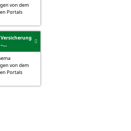
ngen von dem
en Portals
Versicherung

–
Finanztip.de
Thema
ngen von dem
en Portals