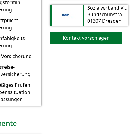
gstermin
Sozialverband VdK Sachsen e. V., Beratungsstelle Dresden
erung
Bundschuhstraße 2
ftpflicht-
01307 Dresden
erung
Kontakt vorschlagen
nfähigkeits-
erung
-Versicherung
sreise-
versicherung
ßiges Prüfen
ebenssituation
passungen
ente