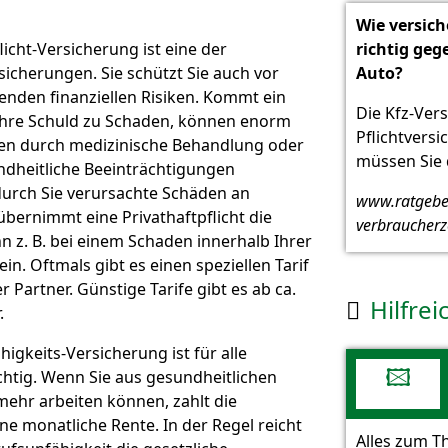
Wie versich
licht-Versicherung ist eine der
richtig ge
sicherungen. Sie schützt Sie auch vor
Auto?
nden finanziellen Risiken. Kommt ein
Die Kfz-Vers
hre Schuld zu Schaden, können enorm
Pflichtvers
en durch medizinische Behandlung oder
müssen Sie 
ndheitliche Beeinträchtigungen
durch Sie verursachte Schäden an
www.ratgebe
ernimmt eine Privathaftpflicht die
verbraucherz
n z. B. bei einem Schaden innerhalb Ihrer
n. Oftmals gibt es einen speziellen Tarif
r Partner. Günstige Tarife gibt es ab ca.
Hilfrei

.
igkeits-Versicherung ist für alle
🖾
chtig. Wenn Sie aus gesundheitlichen
ehr arbeiten können, zahlt die
ne monatliche Rente. In der Regel reicht
Alles zum 