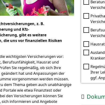
Beratun
Versich
Privatha
Versich
chtversicherungen, z. B.
herung und Kfz-
Berufsu
icherung, gibt es weitere
Versich
, die uns vor finanziellen Risiken
Hausrat
Ausland
r die wichtigsten Versicherungen vor:
Kranken
ht, Berufsunfähigkeit, Hausrat und
Regelmä
Prüfen Sie regelmäßig, ob sich Ihre
Ihrer L
n geändert hat und Anpassungen der
ggf. An
summe vorgenommen werden müssen.
 zu dem Thema geben auch unabhängige
nd Portale wie etwa Finanztest oder
Dokum
 bei den Versicherungen können Sie

, sich informieren und Angebote