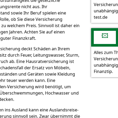
rufsunfähigkeit die gesetzliche
Versicheru
ngsrente nicht aus. Ihr
unabhängig
and sowie Ihr Beruf spielen eine
test.de
olle, ob Sie diese Versicherung
 welchem Preis. Sinnvoll ist daher ein
ngen Jahren. Achten Sie auf einen
🖾
 guter Finanzkraft.
rsicherung deckt Schäden an Ihrem
Alles zum 
itz durch Feuer, Leitungswasser, Sturm,
Versicheru
uch ab. Eine Hausratversicherung ist
unabhängig
 Schadensfall der Ersatz von Möbeln,
Finanztip.
ständen und Geräten sowie Kleidung
hr teuer werden kann. Eine
en-Versicherung wird benötigt, um
 Überschwemmungen, Hochwasser und
decken.
en ins Ausland kann eine Auslandsreise-
rung sinnvoll sein. Zwar übernimmt die