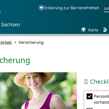
Erklärung zur Barrierefreiheit
Le
f
n Sachsen
🌍
🎬
Karte
 Arbeit
>
Versicherung
icherung
Checkl

Persönl
vorhan