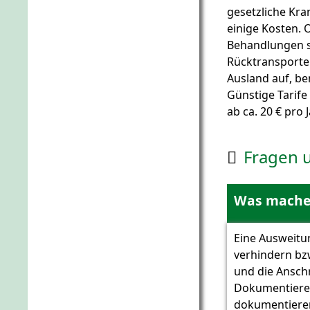
gesetzliche Kra
einige Kosten. 
Behandlungen s
Rücktransporte.
Ausland auf, be
Günstige Tarife 
ab ca. 20 € pro J
Fragen 

Was mache 
Eine Ausweitu
verhindern bz
und die Anschr
Dokumentiere
dokumentieren 