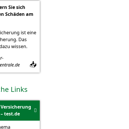
ern Sie sich
gen Schäden am
icherung ist eine
icherung. Das
dazu wissen.
r-
📥
entrale.de
che Links
Versicherung

– test.de
Thema