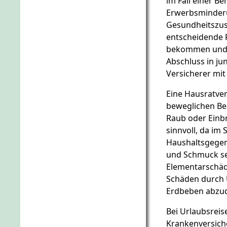
im Fall einer Be
Erwerbsminderu
Gesundheitszust
entscheidende R
bekommen und zu
Abschluss in ju
Versicherer mit
Eine Hausratve
beweglichen Bes
Raub oder Einbr
sinnvoll, da im
Haushaltsgegen
und Schmuck se
Elementarschäd
Schäden durch
Erdbeben abzu
Bei Urlaubsreis
Krankenversiche