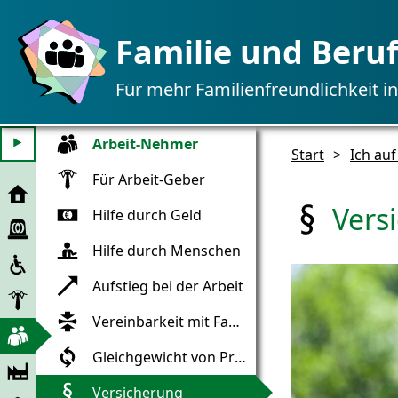
Familie und Beru
Für mehr Familienfreundlichkeit i
Arbeit-Nehmer
⯈
Start
>
Ich auf
Für Arbeit-Geber
Start
Vers
Hilfe durch Geld
Not-
Fall-
Hilfe durch Menschen
Aufnahme
Hilfe
in
Aufstieg bei der Arbeit
Eine
die
Firma,
Gesellschaft
Vereinbarkeit mit Familie
Ich
die
auf
mir
Gleichgewicht von Privat und Beruf
Firma
Arbeit
Arbeit
Versicherung