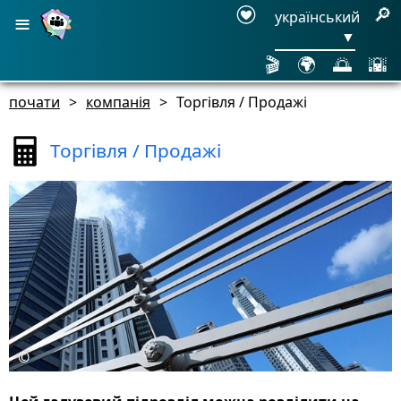
≡
🔎
український
▼
🎬
🌍
🌅
🌇
почати
>
компанія
>
Торгівля / Продажі
Торгівля / Продажі
©