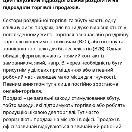
Цей галузевий підрозділ можна розділити на
підрозділи торгівлі і продажів.
Сектори роздрібної торгівлі та збуту мають одну
спільну рису: продажі, але вони дуже відрізняються у
повсякденному житті. Торгівля означає або роздрібну
торгівлю кінцевим споживачам (B2C), або оптову та
зовнішню торгівлю для бізнес-клієнтів (B2B). Однак
обидві сфери включають прямий контакт із
замовником, який, напр. B. через необхідність бути
присутнім у ділових приміщеннях або в певний
робочий час - залишає мало місця для гнучкості.
Певним винятком тут є лише постійно зростаюча
онлайн-торгівля.
Продажі – це загальні заходи стимулювання збуту,
тобто заходи, які підтримують торгівлю або роблять
продукцію цікавою для торгівлі. Тут часто
розрізняють продажі на місцях і в офісі. Продажі в
офісі зазвичай відбуваються в звичайний робочий