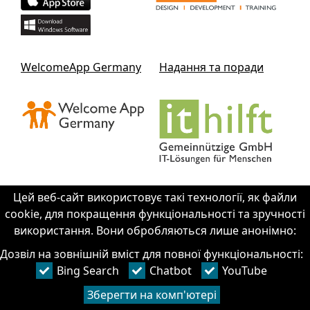
WelcomeApp Germany
Надання та поради
Цей веб-сайт використовує такі технології, як файли
cookie, для покращення функціональності та зручності
Зв'яжіться з IThilft
використання. Вони обробляються лише анонімно:
gGmbH
Дозвіл на зовнішній вміст для повної функціональності:
+49 351 - 312 930 64
Bing Search
Chatbot
YouTube
info@it-hilft.de
відбиток
Зберегти на комп'ютері
Захист даних