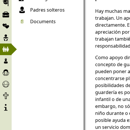
Educación
Padres solteros
Hay muchas man
Mercado
trabajan. Un a
de
📄
Documents
Vida
directamente. 
trabajo
de
apreciación por
Embarazo
pareja
trabajan tambié
responsabilidad
Niño
y
Como apoyo dire
Los
Familia
concepto de gua
niños
Atención
pueden poner a 
y
y
concentrarse pl
jovenes
Ayuda
asistencia
posibilidades d
de
guardería es po
Final
Corona
infantil o de un
de
Sobre
embargo, no sól
la
el
niño durante o 
vida
proyecto
posible ayuda e
un servicio do