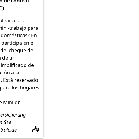
o de control
")
plear a una
ini-trabajo para
s domésticas? En
 participa en el
 del cheque de
a de un
implificado de
ción a la
l. Está reservado
para los hogares
e Minijob
ersicherung
-See -
📥
trale.de