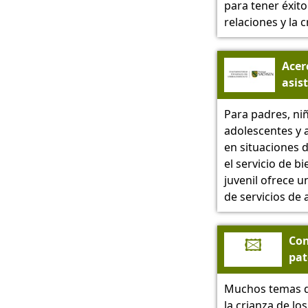
para tener éxito
relaciones y la c
Acer
asis
educ
Para padres, ni
Sach
adolescentes y 
en situaciones de
el servicio de bi
juvenil ofrece 
de servicios de 
🖾
Co
pat
Muchos temas d
la crianza de los