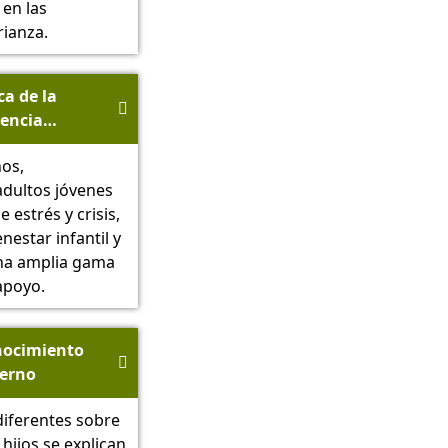
 en las
rianza.
ca de la

tencia
ativa - SMS
ños,
sen
adultos jóvenes
 estrés y crisis,
enestar infantil y
una amplia gama
apoyo.
nocimiento

erno
iferentes sobre
 hijos se explican