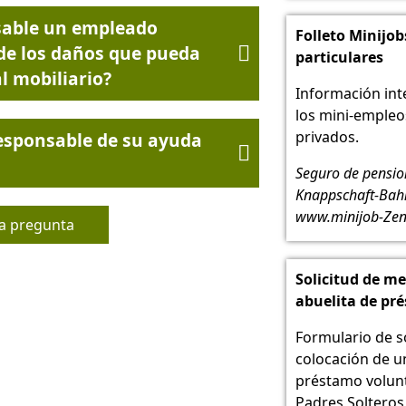
sable un empleado
Folleto Minijob
de los daños que pueda

particulares
l mobiliario?
Información int
los mini-empleo
privados.
responsable de su ayuda

Seguro de pensi
Knappschaft-Bahn
www.minijob-Zen
a pregunta
Solicitud de m
abuelita de pr
Formulario de so
colocación de u
préstamo volunt
Padres Solteros