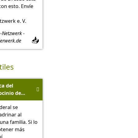
on esto. Envíe
zwerk e. V.
n-Netzwerk -
📥
erwerk.de
tiles
ca del

ocinio de
r del
deral se
idente
drinar al
án - SMS
una familia. Si lo
sen
btener más
í.