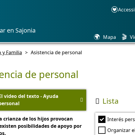
Accessi
ar en Sajonia
🌍
🎬
Mapa
Ví
 y Familia
>
Asistencia de personal
tencia de personal
El video del texto - Ayuda
Lista


personal
 la crianza de los hijos provocan
Interés per
existen posibilidades de apoyo por
Organizar e
os.