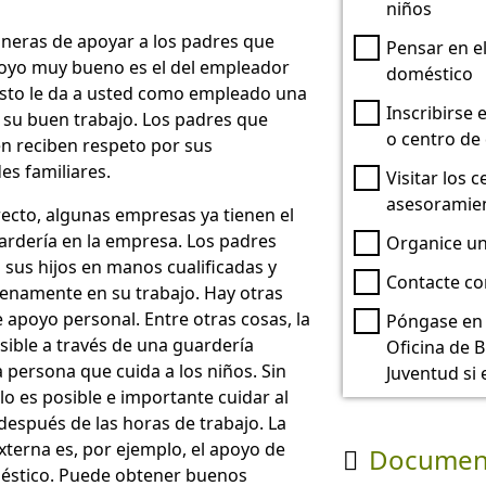
niños
eras de apoyar a los padres que
Pensar en el
poyo muy bueno es el del empleador
doméstico
Esto le da a usted como empleado una
Inscribirse
 su buen trabajo. Los padres que
o centro de 
n reciben respeto por sus
es familiares.
Visitar los 
asesoramien
cto, algunas empresas ya tienen el
rdería en la empresa. Los padres
Organice un
sus hijos en manos cualificadas y
Contacte co
enamente en su trabajo. Hay otras
e apoyo personal. Entre otras cosas, la
Póngase en 
sible a través de una guardería
Oficina de B
a persona que cuida a los niños. Sin
Juventud si 
o es posible e importante cuidar al
después de las horas de trabajo. La
xterna es, por ejemplo, el apoyo de
Documen

méstico. Puede obtener buenos