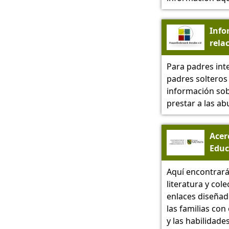
Info
rela
el t
Para padres int
-
padres soltero
Frau
información sob
Dres
prestar a las ab
Acer
Educ
Fami
Aquí encontrará
Sach
literatura y col
enlaces diseñad
las familias con
y las habilidade