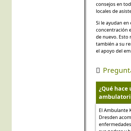
consejos en toda
locales de asist
Si le ayudan en c
concentración e
de nuevo. Esto n
también a su ren
el apoyo del em
Pregunt

¿Qué hace u
ambulatori
El Ambulante 
Dresden acomp
enfermedades 