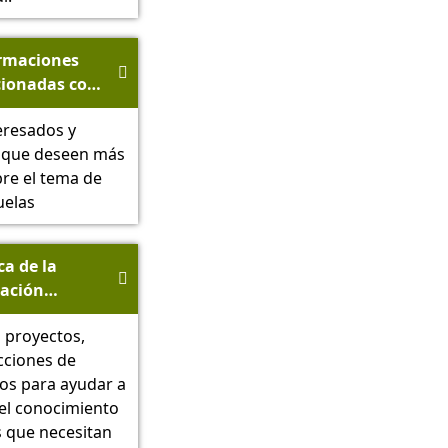
rmaciones

cionadas con
ema Leih-Oma
eresados y
s que deseen más
enförderwerk
re el tema de
den
uelas
ca de la

ación
liar - SMS
 proyectos,
sen
ecciones de
os para ayudar a
 el conocimiento
s que necesitan