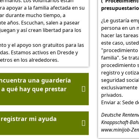
hermanos. Los voluntarios están
("Procedimient
ra apoyar a la familia afectada en su
presupuestario
iar durante mucho tiempo, a
¿Le gustaría em
e años. Escuchan, salen a pasear
persona en un m
juegan y así crean libertad para los
hacer las tarea
este caso, usted
to y el apoyo son gratuitos para las
"procedimiento
adas. Estamos activos en Dresde y
familia". Se trat
etros en los alrededores.
procedimiento s
registro y cotiza
ncuentra una guardería
seguridad socia
exclusivamente 
y a qué hay que prestar

privados.
Enviar a: Sede d
Deutsche Rentenv
 registrar mi ayuda
Knappschaft-Bahn

www.minijob-Zen