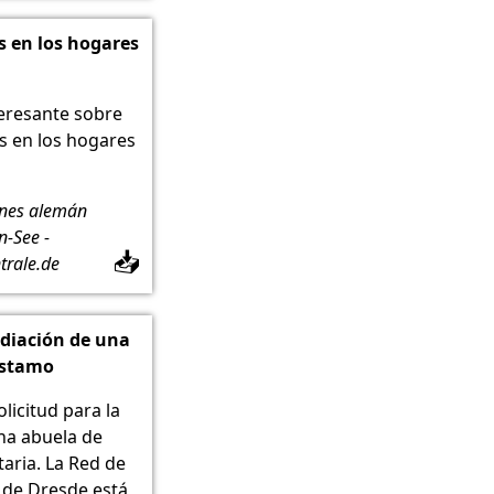
s en los hogares
eresante sobre
s en los hogares
ones alemán
-See -
📥
trale.de
ediación de una
éstamo
licitud para la
na abuela de
aria. La Red de
 de Dresde está