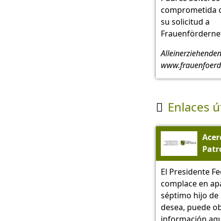
comprometida c
su solicitud a
Frauenfördernet
Alleinerziehende
www.frauenfoerd
Enlaces ú

Acer
Patr
Hono
El Presidente Fe
Pres
complace en apa
Alem
séptimo hijo de 
Sach
desea, puede o
información aqu