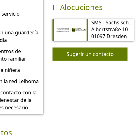
Alocuciones

 servicio
SMS - Sächsisches Ministerium für Soziales und Verbraucherschutz
Albertstraße 10
 en una guardería
01097 Dresden
día
centros de
Sugerir un contacto
to familiar
a niñera
n la red Leihoma
contacto con la
ienestar de la
es necesario
tos