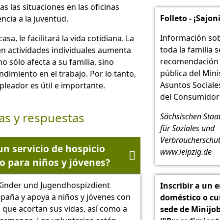
s las situaciones en las oficinas
Folleto - ¡Sajo
encia a la juventud.
Información so
asa, le facilitará la vida cotidiana. La
toda la familia 
n actividades individuales aumenta
recomendación 
o sólo afecta a su familia, sino
pública del Mini
dimiento en el trabajo. Por lo tanto,
Asuntos Sociale
pleador es útil e importante.
del Consumidor 
as y respuestas
Sächsischen Staa
für Soziales und
Verbraucherschut
n servicio de hospicio
www.leipzig.de

o para niños y jóvenes?
Kinder und Jugendhospizdient
Inscribir a un
aña y apoya a niños y jóvenes con
doméstico o cu
que acortan sus vidas, así como a
sede de Minijo