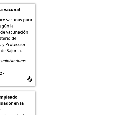
nia vacuna!
bre vacunas para
según la
de vacunación
sterio de
s y Protección
de Sajonia.
tsministeriums
z -
📥
 empleado
idador en la
b