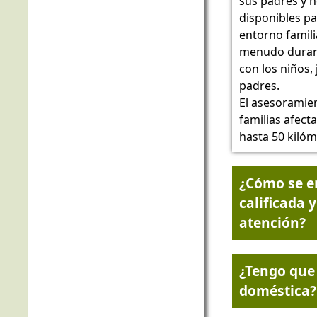
sus padres y 
disponibles pa
entorno famil
menudo durant
con los niños, 
padres.
El asesoramien
familias afect
hasta 50 kilóm
¿Cómo se e
calificada 
atención?
¿Tengo que
doméstica?