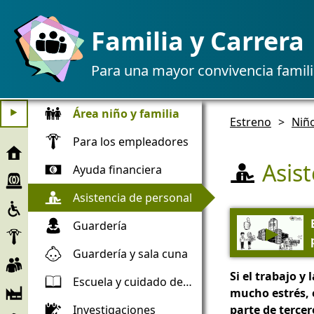
Familia y Carrera
Para una mayor convivencia famili
Área niño y familia
⯈
Estreno
>
Niño
Para los empleadores
Estreno
Asis
Ayuda financiera
Ayuda
de
Asistencia de personal
Inclusión
emergencia
Guardería
▶
Empleador
Guardería y sala cuna
Trabajadores
Si el trabajo y
Escuela y cuidado después de la escuela
Empresa
mucho estrés, 
Investigaciones
parte de tercer