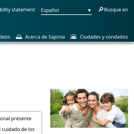
🔎
bility statement
Busque en
Español
▼
🌅
🌇
deos
Acerca de Sajonia
Ciudades y condados
sonal presente
©
l cuidado de los