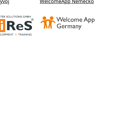
ývoj
WelcomeApp Německo