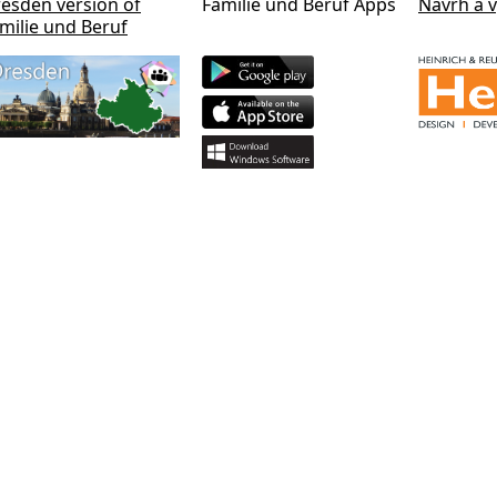
esden version of
Familie und Beruf Apps
Návrh a v
milie und Beruf