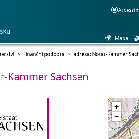
Accessib
asku
🌍

Mapa
nerství
>
Finanční podpora
>
adresa: Notar-Kammer Sac
ar-Kammer Sachsen
+
−