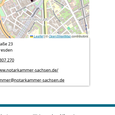
Leaflet
|
©
OpenStreetMap
contributors
raße 23
resden
807 270
www.notarkammer-sachsen.de/
ammer@notarkammer-sachsen.de