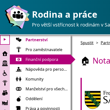
Rodina a práce
Pro větší vstřícnost k rodinám v S
Partnerství
⯈
Spustit
>
Part
Pro zaměstnavatele
Spustit
Not
🏠
Finanční podpora
Pomoc
při
Nápověda pro personál
Zahrnutí
mimořádných
událostech
Komunity
Zaměstnavatel
Manželství pro všechny
Pracovníků
Oddělení
Společnost
Práva a povinnosti