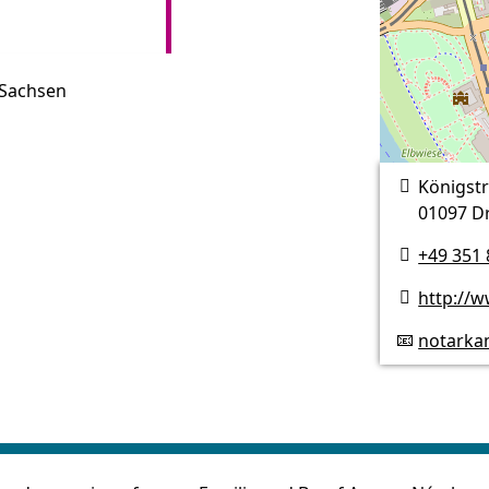
Sachsen
Königst

01097 D
+49 351 

http://

notark
📧