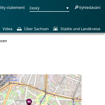
🔎
ility statement
Vyhledávání
český
▼

🌅
🌇
Videa
Über Sachsen
Städte und Landkreise
hsen