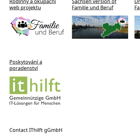
Rodinný a okupační
Sachsen version of
Dr
web projektu
Familie und Beruf
Fa
Poskytování a
poradenství
Contact IThilft gGmbH