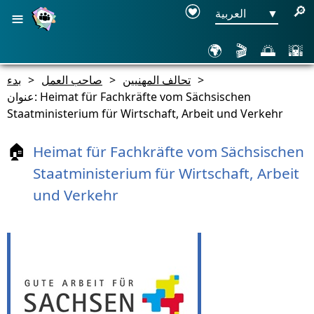
≡
🔎
▼
العربية
🌍
🎬
🌅
🌇
>
تحالف المهنيين
>
صاحب العمل
>
بدء
عنوان: Heimat für Fachkräfte vom Sächsischen
Staatministerium für Wirtschaft, Arbeit und Verkehr
Heimat für Fachkräfte vom Sächsischen
🏠
Staatministerium für Wirtschaft, Arbeit
und Verkehr