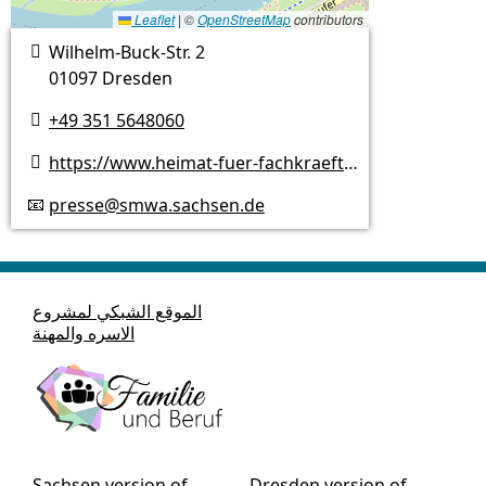
Leaflet
|
©
OpenStreetMap
contributors
Wilhelm-Buck-Str. 2

01097 Dresden
+49 351 5648060

https://www.heimat-fuer-fachkraefte.de/

presse@smwa.sachsen.de
📧
الموقع الشبكي لمشروع
الاسره والمهنة
Sachsen version of
Dresden version of