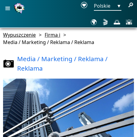
≡
🔎
Polskie
▼
🌍
🎬
🌅
🌇
Wypuszczenie
>
Firma i
>
Media / Marketing / Reklama / Reklama
Media / Marketing / Reklama /
Reklama