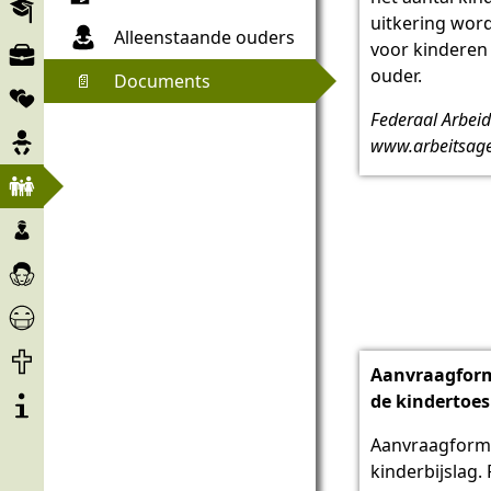
Educatie
uitkering word
Alleenstaande ouders
Arbeidsmarkt
voor kinderen 
ouder.
📄
Documents
Samenwerkingsverbanden
Federaal Arbeid
Belang
www.arbeitsage
Kind
en
Kinderen
familie
&
Zorg
Minderjarigen
en
Corona
bijstand
Help
Levenseinde
Aanvraagform
Over
de kindertoes
het
Aanvraagformu
project
kinderbijslag. 