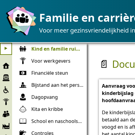
Familie en carrièr
Voor meer gezinsvriendelijkheid i
Kind en familie ruimte
⯈
Docu
Voor werkgevers
📄
Lancering
Financiële steun
Noodhulp
Bijstand aan het personeel
Aanvraag voo
Insluitsel
kinderbijslag 
Dagopvang
Werkgevers
hoofdaanvra
Kita en kribbe
Werknemer
De kinderbijs
betaald aan de
School en naschoolse opvang
Bedrijf
voogd en is af
en
Controles
het aantal kin