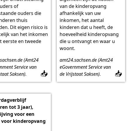
uders of
van de kinderopvang
staande ouders die
afhankelijk van uw
nderen thuis
inkomen, het aantal
en. Dit eigen risico is
kinderen dat u heeft, de
elijk van het inkomen
hoeveelheid kinderopvang
t eerste en tweede
die u ontvangt en waar u
woont.
sachsen.de (Amt24
amt24.sachsen.de (Amt24
nment Service van
eGovernment Service van
📥
📥
staat Saksen).
de Vrijstaat Saksen).
dagverblijf
ren tot 3 jaar),
ijving voor een
s voor kinderopvang