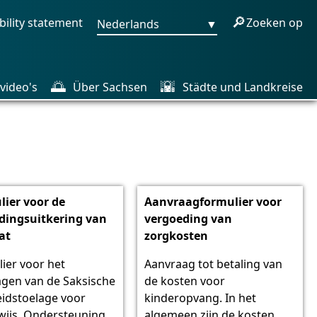
🔎
bility statement
Zoeken op
Nederlands
▼
🌅
🌇
video's
Über Sachsen
Städte und Landkreise
lier voor de
Aanvraagformulier voor
dingsuitkering van
vergoeding van
at
zorgkosten
ier voor het
Aanvraag tot betaling van
gen van de Saksische
de kosten voor
idstoelage voor
kinderopvang. In het
ijs. Ondersteuning
algemeen zijn de kosten