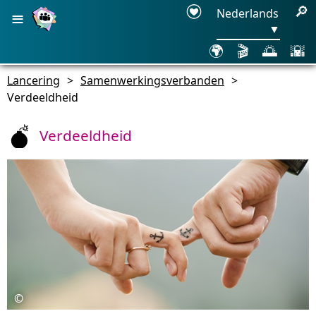
≡
🔎
Nederlands
▼
🌍
🎬
🌅
🌇
Lancering
>
Samenwerkingsverbanden
>
Verdeeldheid
Verdeeldheid
©