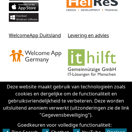
WelcomeApp Duitsland
Levering en advies
Deze website maakt gebruik van technologieën zoals
cookies en dergelijke om de functionaliteit en
Contact IThilft gGmbH
gebruiksvriendelijkheid te verbeteren. Deze worden
uitsluitend anoniem verwerkt (uitzonderingen zie de link
"Gegevensbeveiliging").
+49 351 - 312 930 64
info@it-hilft.de
Goedkeuren voor volledige functionaliteit:
Afdruk (Duits)