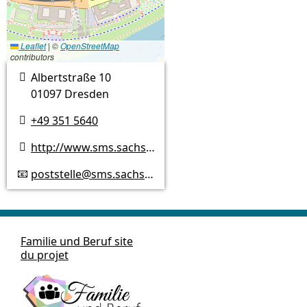
Leaflet
|
©
OpenStreetMap
contributors
Albertstraße 10

01097 Dresden
+49 351 5640

http://www.sms.sachsen.de

poststelle@sms.sachsen.de
📧
Familie und Beruf site
du projet