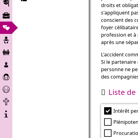
Éducation
droits et obliga
Marché
s'appliquent pa
du
conscient des c
Partenariats
travail
foyer célibatair
profession et à 
Grossesse
après une sépar
Enfant
L'accident comm
et
Enfants
Si le partenaire
famille
et
personne ne pe
Soins
mineurs
des compagnies 
et
Aide
assistance
Liste de

Corona
Fin
de
Intérêt pe
A
vie
propos
Plénipoten
du
Procurati
projet