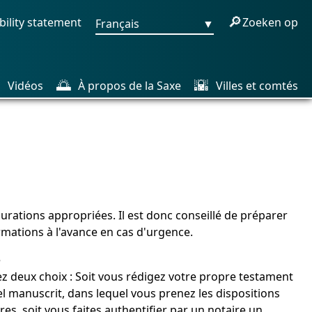
🔎
bility statement
Zoeken op
Français
▼

🌅
🌇
Vidéos
À propos de la Saxe
Villes et comtés
urations appropriées. Il est donc conseillé de préparer
rmations à l'avance en cas d'urgence.
e
z deux choix : Soit vous rédigez votre propre testament
el manuscrit, dans lequel vous prenez les dispositions
res, soit vous faites authentifier par un notaire un