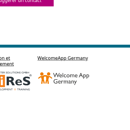
uggérer un contact
on et
WelcomeApp Germany
pement