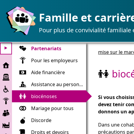
Famille et carrièr
Pour plus de convivialité familiale
Partenariats
⯈
mise sur le mar
Pour les employeurs
mise
sur
bioc
Aide financière
Aide
le
urgente
marché
Assistance au personnel
Inclusion
biocénoses
Si vous choisis
Employeur
devez tenir co
Mariage pour tous
Employé
donnons un ap
Discorde
Société
Dans une cohabi
et
précautions par
Droits et devoirs