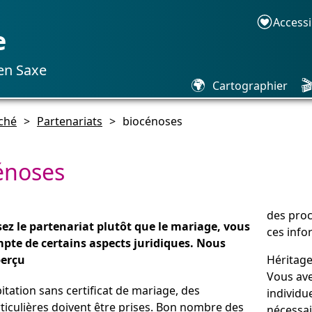
Accessi
e
 en Saxe
🌍

Cartographier
ché
>
Partenariats
>
biocénoses
énoses
des proc
sez le partenariat plutôt que le mariage, vous
ces info
mpte de certains aspects juridiques. Nous
erçu
Héritag
Vous ave
tation sans certificat de mariage, des
individu
ticulières doivent être prises. Bon nombre des
nécessai