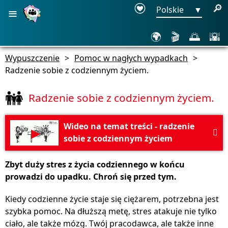
≡
🔎
Polskie
▼
🌍
🎬
🌅
🌇
Wypuszczenie
>
Pomoc w nagłych wypadkach
>
Radzenie sobie z codziennym życiem.
Radzenie sobie z codziennym życiem.
Wideo na temat treści - radzenie
▶

sobie z codziennym życiem
Zbyt duży stres z życia codziennego w końcu
prowadzi do upadku. Chroń się przed tym.
Kiedy codzienne życie staje się ciężarem, potrzebna jest
szybka pomoc. Na dłuższą metę, stres atakuje nie tylko
ciało, ale także mózg. Twój pracodawca, ale także inne