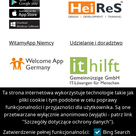
WitamyApp Niemcy
Udzielanie i doradztwo
Ta strona internetowa wykorzystuje technologie takie jak
pliki cookie i tym podobne w celu poprawy
funkcjonalności i przyjazności dla użytkownika. Są one
Contact IThilft gGmbH
przetwarzane wyłącznie anonimowo (wyjątki - patrz link
"Szczegóły dotyczące ochrony danych").
+49 351 - 312 930 64
Zatwierdzenie pełnej funkcjonalności:
Bing Search
info@it-hilft.de