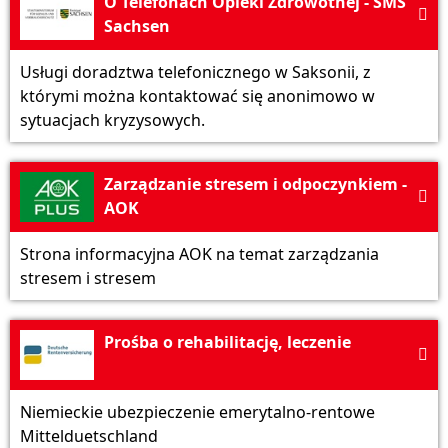
O Telefonach Opieki Zdrowotnej - SMS

Sachsen
Usługi doradztwa telefonicznego w Saksonii, z
którymi można kontaktować się anonimowo w
sytuacjach kryzysowych.
Zarządzanie stresem i odpoczynkiem -

AOK
Strona informacyjna AOK na temat zarządzania
stresem i stresem
Prośba o rehabilitację, leczenie

Niemieckie ubezpieczenie emerytalno-rentowe
Mittelduetschland