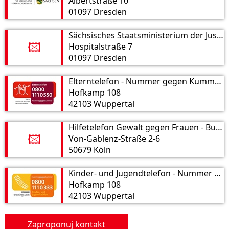
Albertstraße 10
01097 Dresden
Sächsisches Staatsministerium der Justiz
Hospitalstraße 7
🖾
01097 Dresden
Elterntelefon - Nummer gegen Kummer e. V.
Hofkamp 108
42103 Wuppertal
Hilfetelefon Gewalt gegen Frauen - Bundesamt für Familie und zivilgesellschaftliche Aufgaben Öffentlichkeitsarbeit
Von-Gablenz-Straße 2-6
🖾
50679 Köln
Kinder- und Jugendtelefon - Nummer gegen Kummer e.V.
Hofkamp 108
42103 Wuppertal
Zaproponuj kontakt