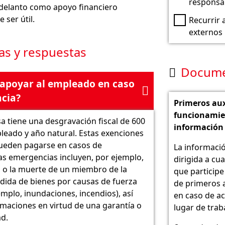
responsa
delanto como apoyo financiero
 ser útil.
Recurrir 
externos
as y respuestas
Docum

 apoyar al empleado en caso

cia?
Primeros aux
funcionamie
a tiene una desgravación fiscal de 600
información
leado y año natural. Estas exenciones
pueden pagarse en casos de
La informaci
as emergencias incluyen, por ejemplo,
dirigida a cu
 o la muerte de un miembro de la
que participe
érdida de bienes por causas de fuerza
de primeros a
mplo, inundaciones, incendios), así
en caso de ac
maciones en virtud de una garantía o
lugar de trab
ad.