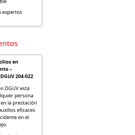
ble
a expertos
entos
ilios en
nto –
 DGUV 204-022
ón DGUV está
alquier persona
 en la prestación
uxilios eficaces
cidente en el
ajo.