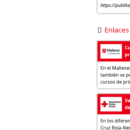
https://publik
Enlaces 

Cu
pr
au
En el Maltese
Ma
también se p
In
cursos de pri
Va
de
au
En los difere
D
Cruz Roja Al