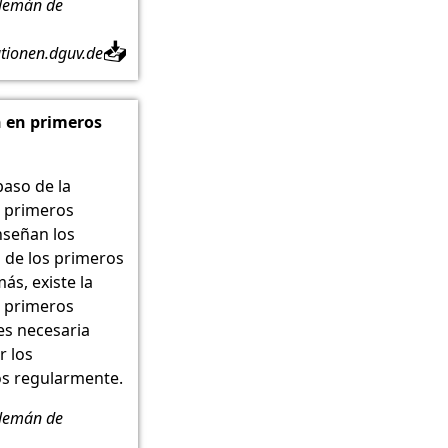
alemán de
📥
ationen.dguv.de
 en primeros
paso de la
 primeros
enseñan los
de los primeros
ás, existe la
 primeros
 es necesaria
r los
s regularmente.
alemán de