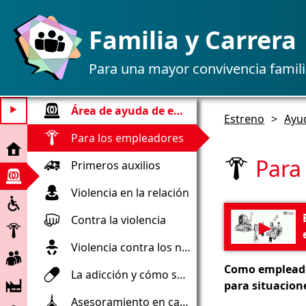
Familia y Carrera
Para una mayor convivencia famili
Área de ayuda de emergencia
⯈
Estreno
>
Ayu
Para los empleadores
Estreno
Para
Primeros auxilios
Ayuda
de
Violencia en la relación
Inclusión
emergencia
Contra la violencia
▶
Empleador
Violencia contra los niños
Trabajadores
Como empleador
La adicción y cómo sobrellevar la adicción
Empresa
para situacion
Asesoramiento en caso de muerte y duelo