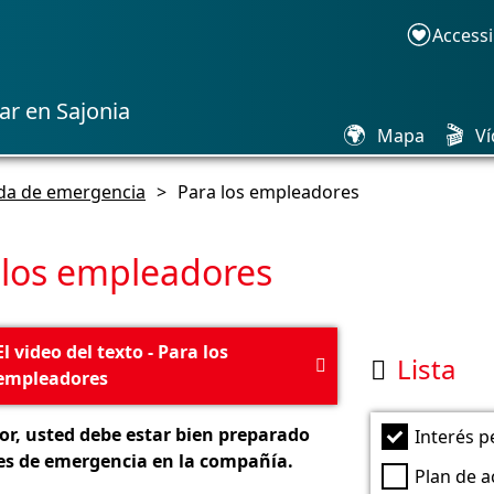
Accessi
ar en Sajonia
🌍
🎬
Mapa
Ví
da de emergencia
>
Para los empleadores
 los empleadores
El video del texto - Para los
Lista


empleadores
, usted debe estar bien preparado
Interés p
es de emergencia en la compañía.
Plan de a