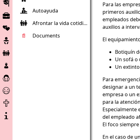
Educación
Para las empres
Autoayuda
primeros auxil
Mercado
empleados deben
de
Afrontar la vida cotidiana
Vida
auxilios a inter
trabajo
de
📄
Documents
Embarazo
El equipamiento
pareja
Niño
Botiquín d
y
Un sofá o 
Los
Familia
Un extinto
niños
Atención
y
Para emergenci
y
jovenes
designar a un t
Ayuda
asistencia
empresa o un e
de
Final
para la atenció
Corona
de
Especialmente e
Sobre
la
del empleado a
el
vida
El foco siempre 
proyecto
En el caso de u