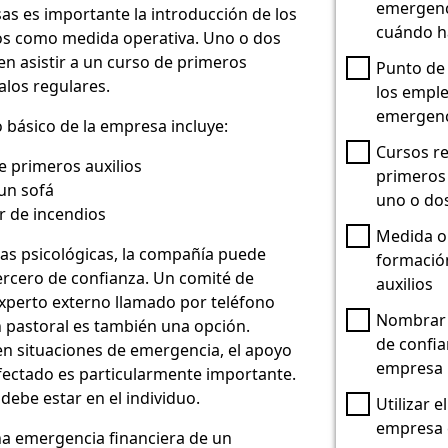
emergenc
as es importante la introducción de los
cuándo h
ios como medida operativa. Uno o dos
 asistir a un curso de primeros
Punto de
valos regulares.
los empl
emergenc
 básico de la empresa incluye:
Cursos r
e primeros auxilios
primeros 
un sofá
uno o do
r de incendios
Medida op
as psicológicas, la compañía puede
formació
ercero de confianza. Un comité de
auxilios
xperto externo llamado por teléfono
Nombrar 
n pastoral es también una opción.
de confia
n situaciones de emergencia, el apoyo
empresa
fectado es particularmente importante.
debe estar en el individuo.
Utilizar e
empresa 
na emergencia financiera de un