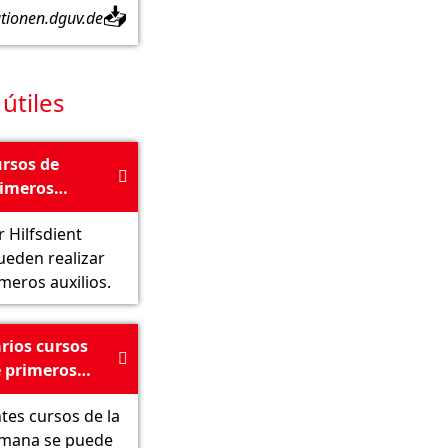
📥
ationen.dguv.de
útiles
rsos de

imeros
xilios con
r Hilfsdient
lteser
ueden realizar
ternational
meros auxilios.
rios cursos

 primeros
xilios en el
ntes cursos de la
RK
emana se puede