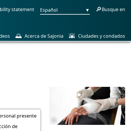
🔎
bility statement
Busque en
Español
▼
🌅
🌇
deos
Acerca de Sajonia
Ciudades y condados
ersonal presente
©
cción de