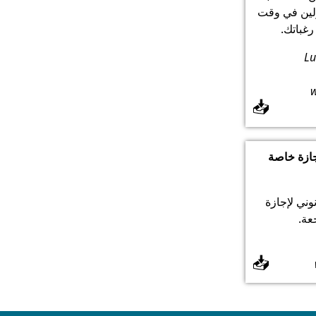
ولين في وقت
غباتك.
Lu
📥
جازة خاصة
ني لإجازة
عة.
📥