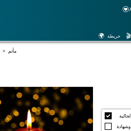
🌍
🎬
خريطة
مأتم
>
حالية
وشهادة