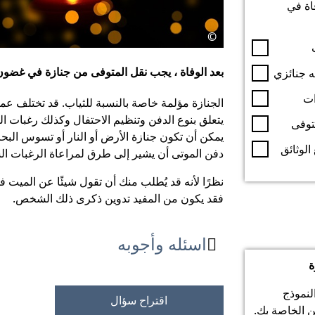
اة في
©
بعد الوفاة ، يجب نقل المتوفى من جنازة في غضو
 جنائزي
ات
الجنازة مؤلمة خاصة بالنسبة للثياب. قد تختلف عملي
يتعلق بنوع الدفن وتنظيم الاحتفال وكذلك رغبات ال
توفى
يمكن أن تكون جنازة الأرض أو النار أو تسوس البحر
الوثائق
دفن الموتى أن يشير إلى طرق لمراعاة الرغبات ا
نظرًا لأنه قد يُطلب منك أن تقول شيئًا عن الميت في
فقد يكون من المفيد تدوين ذكرى ذلك الشخص.
اسئله وأجوبه

ة
لنموذج
اقتراح سؤال
 الخاصة بك.