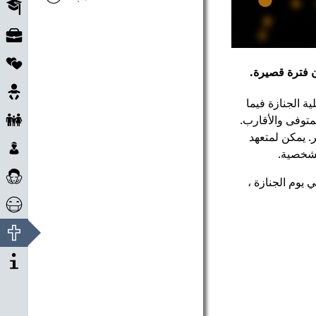
التعليم
سوق
العمل
شراكات
ن فترة قصيرة.
حمل
ة الجنازة فيما
الطفل
متوفى والأقارب.
والأسرة
. يمكن لمتعهد
الأطفال
لشخصية.
والقصر
العناية
 يوم الجنازة ،
والاهتمام
مساعدة
في
نهاية
حالة
الحياة
الكورونا
عن
المشروع