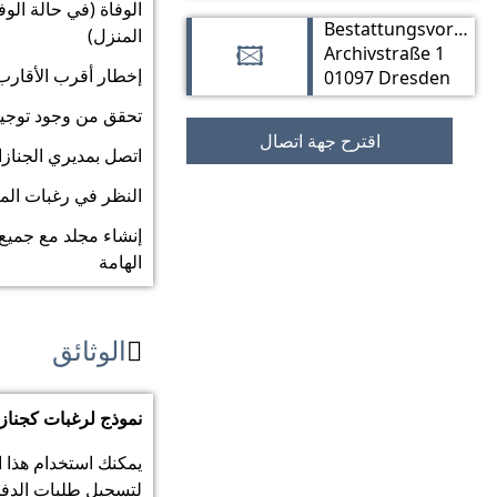
الوفاة (في حالة الوف
Bestattungsvorsorge – Freistaat Sachsen
المنزل)
Archivstraße 1
🖾
إخطار أقرب الأقارب
01097 Dresden
تحقق من وجود توجيه
اقترح جهة اتصال
اتصل بمديري الجناز
النظر في رغبات الم
إنشاء مجلد مع جميع 
الهامة
الوثائق

نموذج لرغبات كجناز
يمكنك استخدام هذا ا
لتسجيل طلبات الدفن