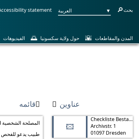
🔎
بحث
Accessibility statement
▼
العربية
🌅
🌇
المدن والمقاطعات
حول ولاية سكسونيا
الفيديوهات
عناوين
قائمه


Checkliste Bestattung – Freistaat Sachsen
المصلحة الشخصية ال
Archivstr. 1
🖾
01097 Dresden
طبيب يدعو للفحص 