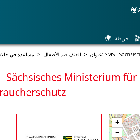
🌍
🎬
خريطة
SMS - Sächsische
>
العنف ضد الأطفال
>
مساعدة في حالا
- Sächsisches Ministerium für
raucherschutz
+
−