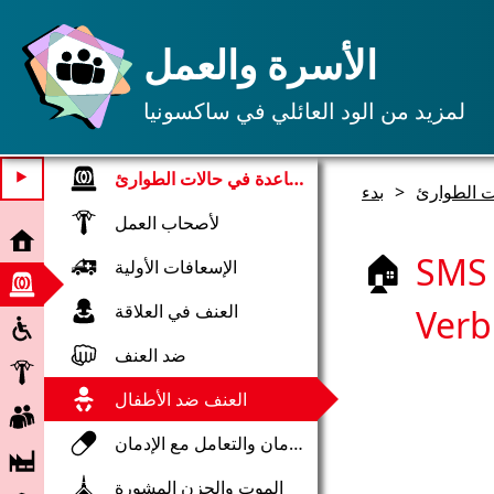
الأسرة والعمل
لمزيد من الود العائلي في ساكسونيا
منطقة المساعدة في حالات الطوارئ
⯈
ت الطوارئ
>
بدء
لأصحاب العمل
بدء
SMS 
🏠
الإسعافات الأولية
مساعدة
في
العنف في العلاقة
Verb
تضمين
حالات
الطوارئ
ضد العنف
صاحب
العمل
العنف ضد الأطفال
عامل
الإدمان والتعامل مع الإدمان
شركة
الموت والحزن المشورة