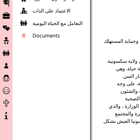
التعليم
الاعتماد على الذات
سوق
العمل
التعامل مع الحياة اليومية
شراكات
📄
Documents
حمل
 وحماية المستهلك
الطفل
والأسرة
 ولاية سكسونية
الأطفال
 حياة. وهي
والقصر
العناية
ار السن
والاهتمام
ة. على وجه
مساعدة
 والشئون
في
الصحية
نهاية
حالة
الوزارة ، والذي
الحياة
الكورونا
عن
رة والمجتمع
المشروع
سونيا العيش بشكل