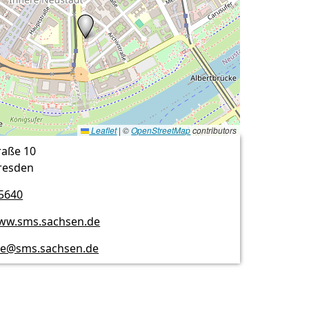
Leaflet
|
©
OpenStreetMap
contributors
raße 10
resden
 5640
www.sms.sachsen.de
lle@sms.sachsen.de