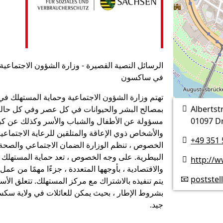
الرسائل النصية القصيرة - وزارة الشؤون الاجتماعية
في ساكسون
تهتم وزارة الشؤون الاجتماعية وحماية المستهلك في
Albertst
بمصالح البشر والحيوانات في كل عصر وفي كل حالة

01097 D
مسؤولة عن الأطفال والشباب والأسر وكذلك عن كب
والأشخاص ذوي الإعاقة والمتلقين للرعاية الاجتماعي
+49 351

الخصوص ، تنظم الوزارة الضمان الاجتماعي والصحة
البيطرية. على وجه الخصوص ، تعد حماية المستهلك 
http://

والاقتصادية ، بأوجهها المتعددة ، جزءًا مهمًا من عمل 
postste
📧
يتم تنفيذه بالاشتراك مع مركز المستهلك. تتعلق الأس
بشروط الإطار ، بحيث يمكن للعائلات في ولاية سك
جيد.